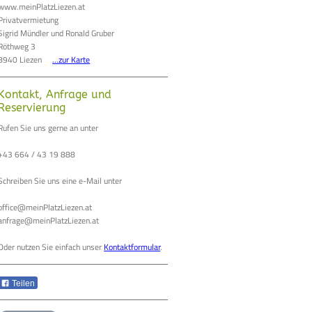
www.meinPlatzLiezen.at
Privatvermietung
Sigrid Mündler und Ronald Gruber
Röthweg 3
8940 Liezen
...zur Karte
Kontakt, Anfrage und
Reservierung
Rufen Sie uns gerne an unter
+43 664 / 43 19 888
Schreiben Sie uns eine e-Mail unter
office@meinPlatzLiezen.at
anfrage@meinPlatzLiezen.at
Oder nutzen Sie einfach unser
Kontaktformular
.
Teilen