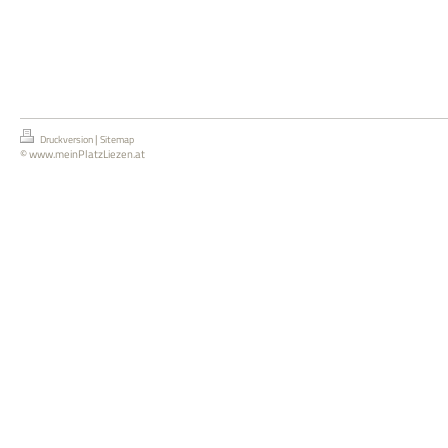
|
Druckversion
Sitemap
© www.meinPlatzLiezen.at