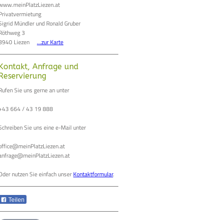
www.meinPlatzLiezen.at
Privatvermietung
Sigrid Mündler und Ronald Gruber
Röthweg 3
8940 Liezen
...zur Karte
Kontakt, Anfrage und
Reservierung
Rufen Sie uns gerne an unter
+43 664 / 43 19 888
Schreiben Sie uns eine e-Mail unter
office@meinPlatzLiezen.at
anfrage@meinPlatzLiezen.at
Oder nutzen Sie einfach unser
Kontaktformular
.
Teilen